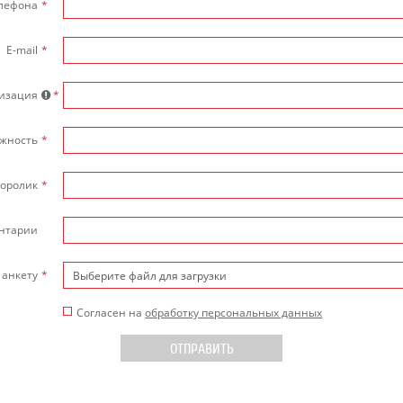
лефона
*
E-mail
*
изация
*
жность
*
еоролик
*
нтарии
 анкету
*
Выберите файл для загрузки
Согласен на
обработку персональных данных
ОТПРАВИТЬ