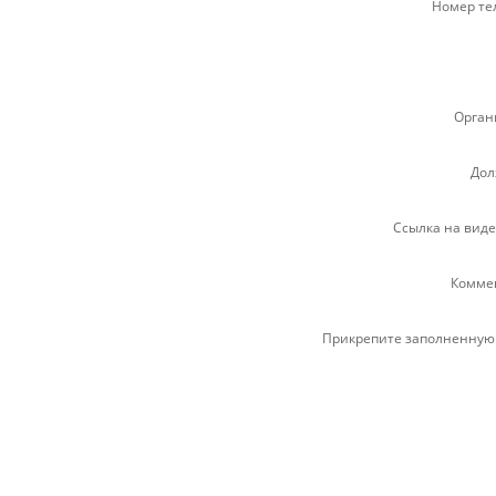
Номер те
Орган
Дол
Ссылка на вид
Комме
Прикрепите заполненную