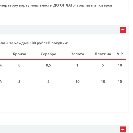
ператору карту лояльности ДО ОПЛАТЫ топлива и товаров.
аллы за каждые 100 рублей покупки:
Бронза
Серебро
Золото
Платина
VIP
й
0
0,5
1
5
10
й
3
5
10
10
15