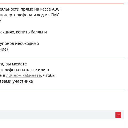
яльности прямо на кассе АЗС:
 номер телефона и код из СМС
и.
 акциях, копить баллы и
 купонов необходимо
ние)
та, вы можете
телефона на кассе или в
же в
личном кабинете
, чтобы
твами
участника