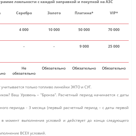
рамме лояльности с каждой заправкой и покупкой на АЗС
а
Серебро
Золото
Платина
*
VIP
*
4 000
10 000
50 000
70 000
-
-
9 000
25 000
Не
Обязательно
Обязательно
Обязательно
ьно
обязательно
P учитывается только топливо линейки ЭКТО и СУГ.
ком? Ваш Уровень – "Бронза". Расчетный период начинается с даты
ного периода - 3 месяца (первый расчетный период – с даты первой
 в момент выполнения условий и действует до конца следующего
ыполнение ВСЕХ условий.