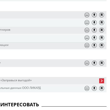
ртнеров
рмации
»
 «Заправься выгодой»
альных данных ООО ЛИКАРД
АИНТЕРЕСОВАТЬ