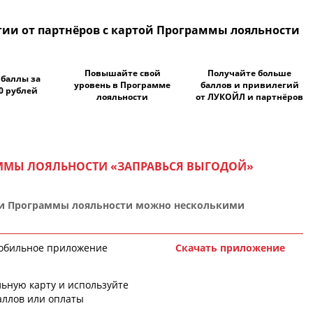
ии от партнёров с картой Программы лояльности
Повышайте свой
Получайте больше
 баллы за
уровень в Программе
баллов и привилегий
0 рублей
лояльности
от ЛУКОЙЛ и партнёров
АММЫ ЛОЯЛЬНОСТИ
«ЗАПРАВЬСЯ ВЫГОДОЙ»
и Программы лояльности можно несколькими
н мобильное приложение
Скачать приложение
ьную карту и используйте
баллов или оплаты